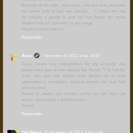
Bajando de la nube, aquí estoy, una vez más, tratando
de contar todo lo que me pasado…. Y ahora me voy
de rebajas a gastar lo que me han traído los reyes
(bueno más en concreto mi rey mago...
Muchos kisses para ti.
Responder
Asun
7 de enero de 2012 a las 19:57
Cuca, haces muy requetebien de irte a fundir esa
pasta extra que te han dejado los Reyes. Y te felicito,
pues veo que has tenido unas fiestas de lo mas
ajetreadas y completas, aunque parece ser que has
pintado poco...
Bueno te deseo con mucho cariño un año lleno de
exítos, personales y profesionales,
Besos.
Responder
Yeti Barna
10 de enero de 2012 a las 1:44