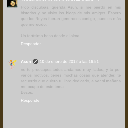
Pido disculpas, querida Asun, si me pierdo en mis
historias y no visito los blogs de mis amigos. Espero
que los Reyes fueran generosos contigo, pues es más
que merecido.
Un fortísimo beso desde el alma.
Responder
Asun
10 de enero de 2012 a las 16:51
no te preocupes,todos andamos muy liados, y tu por
varios motivos, tienes muchas cosas que atender, te
recuerdo que quiero tu libro dedicado, a ver si mañana
me ocupo de este tema.
Besos.
Responder