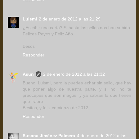
Luismi
2 de enero de 2012 a las 21:29
¿Escribir una carta? Si hasta los sellos nos han subido.
Felices Reyes y Feliz Año.
Besos
Responder
Asun
2 de enero de 2012 a las 21:32
Bueno, Luismi, pero la puedes echar sin sello, que hay
que poner algo de nuestra parte, y si no, no te
preocupes que son magos, y ya sabrán lo que tienen
que traere.
Besitos, y feliz comienzo de 2012
Responder
Susana Jiménez Palmera
4 de enero de 2012 a las