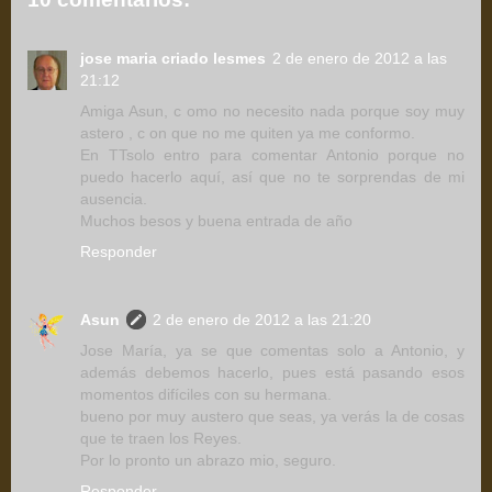
jose maria criado lesmes
2 de enero de 2012 a las
21:12
Amiga Asun, c omo no necesito nada porque soy muy
astero , c on que no me quiten ya me conformo.
En TTsolo entro para comentar Antonio porque no
puedo hacerlo aquí, así que no te sorprendas de mi
ausencia.
Muchos besos y buena entrada de año
Responder
Asun
2 de enero de 2012 a las 21:20
Jose María, ya se que comentas solo a Antonio, y
además debemos hacerlo, pues está pasando esos
momentos difíciles con su hermana.
bueno por muy austero que seas, ya verás la de cosas
que te traen los Reyes.
Por lo pronto un abrazo mio, seguro.
Responder