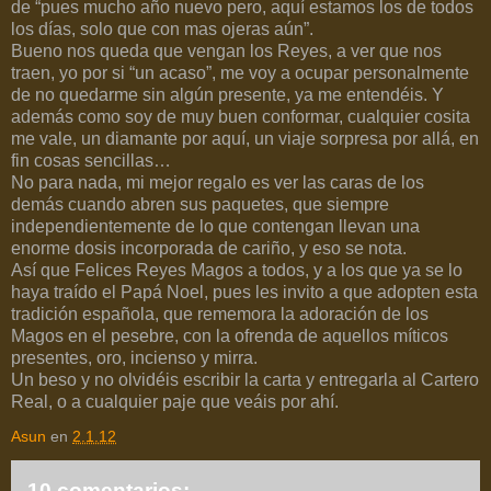
de “pues mucho año nuevo pero, aquí estamos los de todos
los días, solo que con mas ojeras aún”.
Bueno nos queda que vengan los Reyes, a ver que nos
traen, yo por si “un acaso”, me voy a ocupar personalmente
de no quedarme sin algún presente, ya me entendéis. Y
además como soy de muy buen conformar, cualquier cosita
me vale, un diamante por aquí, un viaje sorpresa por allá, en
fin cosas sencillas…
No para nada, mi mejor regalo es ver las caras de los
demás cuando abren sus paquetes, que siempre
independientemente de lo que contengan llevan una
enorme dosis incorporada de cariño, y eso se nota.
Así que Felices Reyes Magos a todos, y a los que ya se lo
haya traído el Papá Noel, pues les invito a que adopten esta
tradición española, que rememora la adoración de los
Magos en el pesebre, con la ofrenda de aquellos míticos
presentes, oro, incienso y mirra.
Un beso y no olvidéis escribir la carta y entregarla al Cartero
Real, o a cualquier paje que veáis por ahí.
Asun
en
2.1.12
10 comentarios: