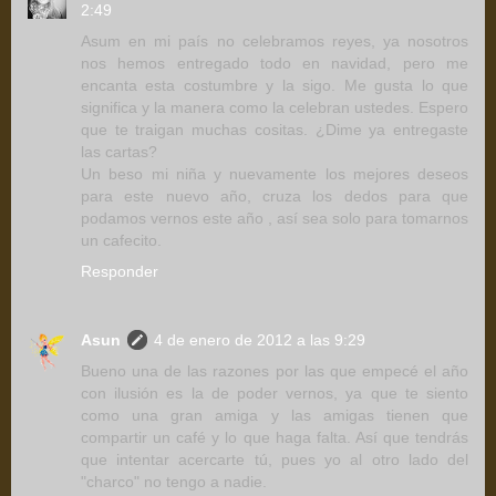
2:49
Asum en mi país no celebramos reyes, ya nosotros
nos hemos entregado todo en navidad, pero me
encanta esta costumbre y la sigo. Me gusta lo que
significa y la manera como la celebran ustedes. Espero
que te traigan muchas cositas. ¿Dime ya entregaste
las cartas?
Un beso mi niña y nuevamente los mejores deseos
para este nuevo año, cruza los dedos para que
podamos vernos este año , así sea solo para tomarnos
un cafecito.
Responder
Asun
4 de enero de 2012 a las 9:29
Bueno una de las razones por las que empecé el año
con ilusión es la de poder vernos, ya que te siento
como una gran amiga y las amigas tienen que
compartir un café y lo que haga falta. Así que tendrás
que intentar acercarte tú, pues yo al otro lado del
"charco" no tengo a nadie.