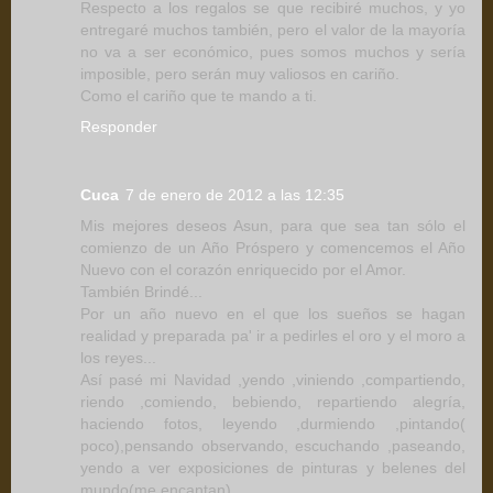
Respecto a los regalos se que recibiré muchos, y yo
entregaré muchos también, pero el valor de la mayoría
no va a ser económico, pues somos muchos y sería
imposible, pero serán muy valiosos en cariño.
Como el cariño que te mando a ti.
Responder
Cuca
7 de enero de 2012 a las 12:35
Mis mejores deseos Asun, para que sea tan sólo el
comienzo de un Año Próspero y comencemos el Año
Nuevo con el corazón enriquecido por el Amor.
También Brindé...
Por un año nuevo en el que los sueños se hagan
realidad y preparada pa' ir a pedirles el oro y el moro a
los reyes...
Así pasé mi Navidad ,yendo ,viniendo ,compartiendo,
riendo ,comiendo, bebiendo, repartiendo alegría,
haciendo fotos, leyendo ,durmiendo ,pintando(
poco),pensando observando, escuchando ,paseando,
yendo a ver exposiciones de pinturas y belenes del
mundo(me encantan).